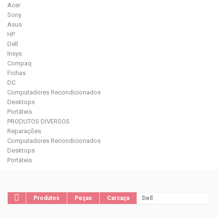
Acer
Sony
Asus
HP
Dell
Insys
Compaq
Fichas
DC
Computadores Recondicionados
Desktops
Portáteis
PRODUTOS DIVERSOS
Reparações
Computadores Recondicionados
Desktops
Portáteis
Produtos
Peças
Carcaça
Dell