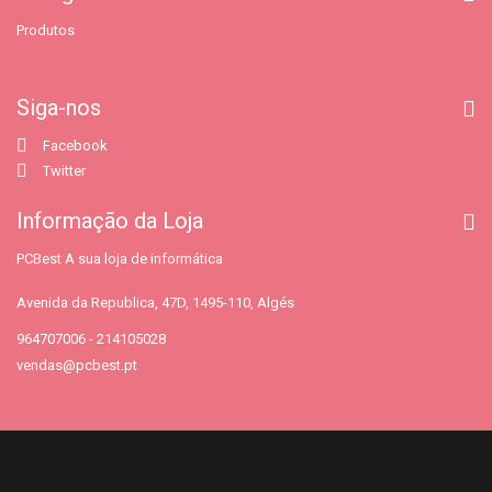
Produtos
Siga-nos
Facebook
Twitter
Informação da Loja
PCBest A sua loja de informática
Avenida da Republica, 47D, 1495-110, Algés
964707006 - 214105028
vendas@pcbest.pt