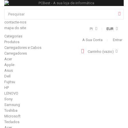
contacte-nos
mapa do site
Pt
EUR
Categorias
A Sua Conta
Entrar
Produtos
Carregadores e Cabos
Carrinho
(vazio)
Carregadores
Acer
Apple
Asus
Dell
Fujitsu
HP
LENOVO
Sony
Samsung
Toshiba
Microsoft
Teclados
Acer