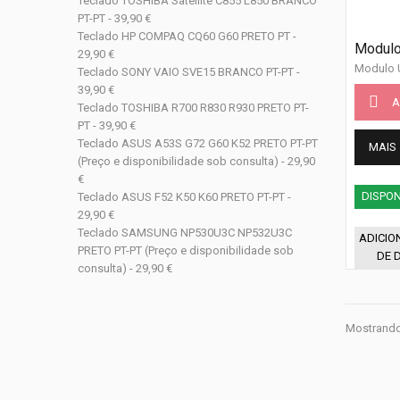
Teclado TOSHIBA Satellite C855 L850 BRANCO
PT-PT - 39,90 €
Teclado HP COMPAQ CQ60 G60 PRETO PT -
Modulo
29,90 €
Modulo U
Teclado SONY VAIO SVE15 BRANCO PT-PT -
39,90 €
A
Teclado TOSHIBA R700 R830 R930 PRETO PT-
PT - 39,90 €
Teclado ASUS A53S G72 G60 K52 PRETO PT-PT
MAIS
(Preço e disponibilidade sob consulta) - 29,90
€
DISPON
Teclado ASUS F52 K50 K60 PRETO PT-PT -
29,90 €
Teclado SAMSUNG NP530U3C NP532U3C
ADICIO
PRETO PT-PT (Preço e disponibilidade sob
DE 
consulta) - 29,90 €
Mostrando 