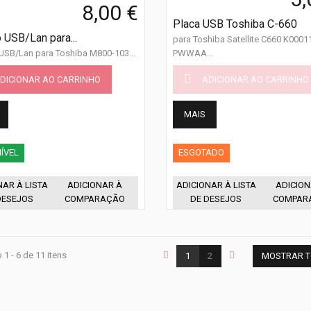
8,00 €
Placa USB Toshiba C-660
 USB/Lan para...
para Toshiba Satellite C660 K000
SB/Lan para Toshiba M800-103...
PWWAA...
DICIONAR AO CARRINHO
ADICIONAR AO CARRINHO
MAIS
ÍVEL
ESGOTADO
NAR À LISTA
ADICIONAR À
ADICIONAR À LISTA
ADICION
DESEJOS
COMPARAÇÃO
DE DESEJOS
COMPAR
1 - 6 de 11 itens
1
2
MOSTRAR 