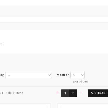
por
Mostrar
por página
1 - 6 de 11 itens
1
2
MOSTRAR 