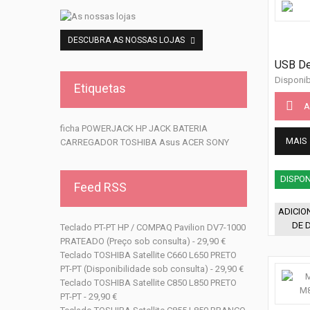
DESCUBRA AS NOSSAS LOJAS
USB Del
Disponib
Etiquetas
A
ficha
POWERJACK
HP
JACK
BATERIA
MAIS
CARREGADOR
TOSHIBA
Asus
ACER
SONY
DISPON
Feed RSS
ADICIO
DE 
Teclado PT-PT HP / COMPAQ Pavilion DV7-1000
PRATEADO (Preço sob consulta) - 29,90 €
Teclado TOSHIBA Satellite C660 L650 PRETO
PT-PT (Disponibilidade sob consulta) - 29,90 €
Teclado TOSHIBA Satellite C850 L850 PRETO
PT-PT - 29,90 €