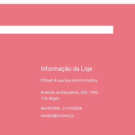
Informação da Loja
PCBest A sua loja de informática
Avenida da Republica, 47D, 1495-
110, Algés
964707006 - 214105028
vendas@pcbest.pt