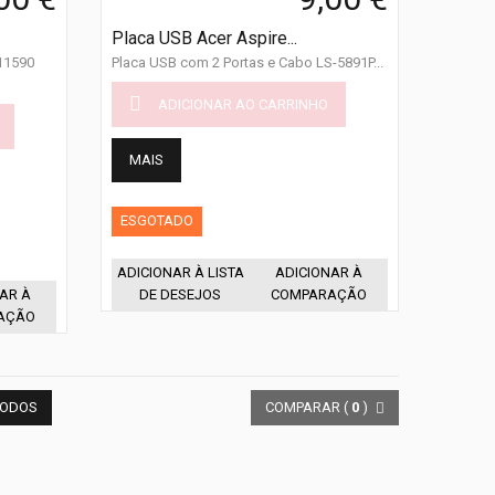
Placa USB Acer Aspire...
111590
Placa USB com 2 Portas e Cabo LS-5891P...
ADICIONAR AO CARRINHO
MAIS
ESGOTADO
ADICIONAR À LISTA
ADICIONAR À
AR À
DE DESEJOS
COMPARAÇÃO
AÇÃO
TODOS
COMPARAR (
0
)