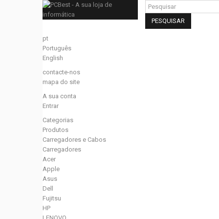
PESQUISAR
pt
Português
English
contacte-nos
mapa do site
A sua conta
Entrar
Categorias
Produtos
Carregadores e Cabos
Carregadores
Acer
Apple
Asus
Dell
Fujitsu
HP
LENOVO