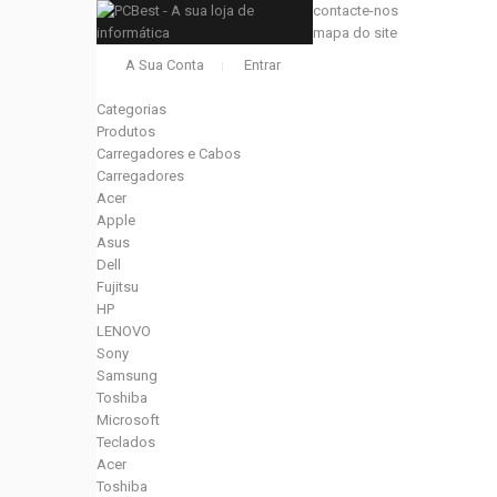
contacte-nos
mapa do site
A Sua Conta
Entrar
Categorias
Produtos
Carregadores e Cabos
Carregadores
Acer
Apple
Asus
Dell
Fujitsu
HP
LENOVO
Sony
Samsung
Toshiba
Microsoft
Teclados
Acer
Toshiba