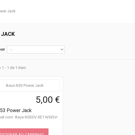
 JACK
por
1 - 1 de 1 item
5,00 €
53 Power Jack
vel com: Asus N53SV-XE1 N53SV-
DICIONAR AO CARRINHO