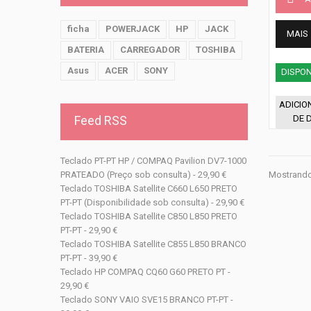
ficha
POWERJACK
HP
JACK
MAIS
BATERIA
CARREGADOR
TOSHIBA
Asus
ACER
SONY
DISPON
ADICIO
Feed RSS
DE 
Teclado PT-PT HP / COMPAQ Pavilion DV7-1000
PRATEADO (Preço sob consulta) - 29,90 €
Mostrando 
Teclado TOSHIBA Satellite C660 L650 PRETO
PT-PT (Disponibilidade sob consulta) - 29,90 €
Teclado TOSHIBA Satellite C850 L850 PRETO
PT-PT - 29,90 €
Teclado TOSHIBA Satellite C855 L850 BRANCO
PT-PT - 39,90 €
Teclado HP COMPAQ CQ60 G60 PRETO PT -
29,90 €
Teclado SONY VAIO SVE15 BRANCO PT-PT -