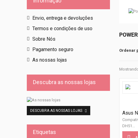
Informação
Envio, entrega e devoluções
Termos e condições de uso
POWER
Sobre Nós
Pagamento seguro
Ordenar 
As nossas lojas
Mostrando 
Descubra as nossas lojas
DESCUBRA AS NOSSAS LOJAS
Asus N
Compati
DH51...
Etiquetas
A