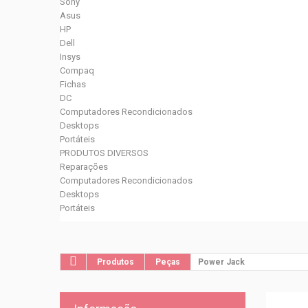
Sony
Asus
HP
Dell
Insys
Compaq
Fichas
DC
Computadores Recondicionados
Desktops
Portáteis
PRODUTOS DIVERSOS
Reparações
Computadores Recondicionados
Desktops
Portáteis
Produtos
Peças
Power Jack